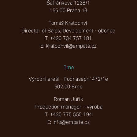
Šafránkova 1238/1
155 00 Praha 13
Tomáš Kratochvíl
Director of Sales, Development - obchod
T:
+420 734 757 181
E:
kratochvil@empate.cz
Brno
Výrobní areál - Podnásepní 472/1e
602 00 Brno
Roman Juřík
Production manager – výroba
T:
+420 775 555 194
E:
info@empate.cz