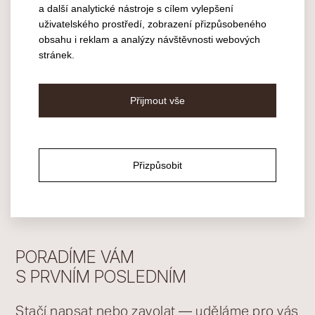
a další analytické nástroje s cílem vylepšení
uživatelského prostředí, zobrazení přizpůsobeného
obsahu i reklam a analýzy návštěvnosti webových
stránek.
Přijmout vše
Bočnicové schodiště Indigo – RD
Chloumek
Přizpůsobit
PORADÍME VÁM
S PRVNÍM POSLEDNÍM
Stačí napsat nebo zavolat — uděláme pro vás