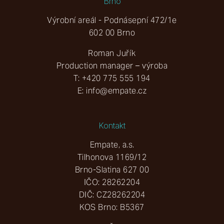
Brno
Výrobní areál - Podnásepní 472/1e
602 00 Brno
Roman Juřík
Production manager – výroba
T:
+420 775 555 194
E:
info@empate.cz
Kontakt
Empate, a.s.
Tilhonova 1169/12
Brno-Slatina 627 00
IČO: 28262204
DIČ: CZ28262204
KOS Brno: B5367