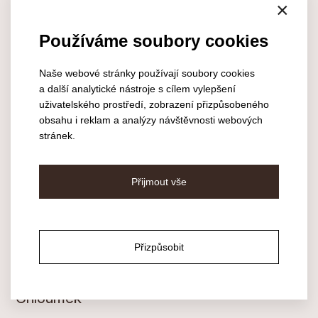
×
Točité schodiště model Blade
Používáme soubory cookies
Naše webové stránky používají soubory cookies
a další analytické nástroje s cílem vylepšení
uživatelského prostředí, zobrazení přizpůsobeného
obsahu i reklam a analýzy návštěvnosti webových
stránek.
Přijmout vše
Přizpůsobit
Bočnicové schodiště Indigo – RD
Chloumek