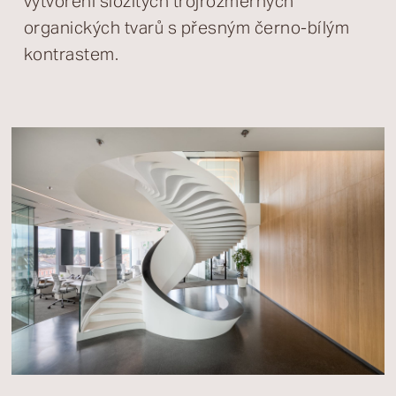
vytvoření složitých trojrozměrných
organických tvarů s přesným černo-bílým
kontrastem.